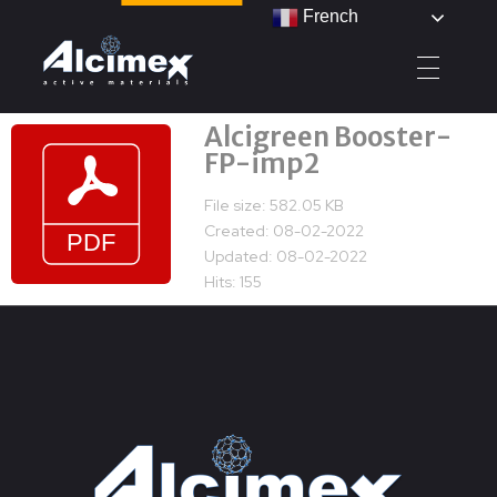
French
Alcimex - Active Materials
Alcigreen Booster-
FP-imp2
File size: 582.05 KB
Created: 08-02-2022
Updated: 08-02-2022
Hits: 155
DOWNLOAD
PREVIEW