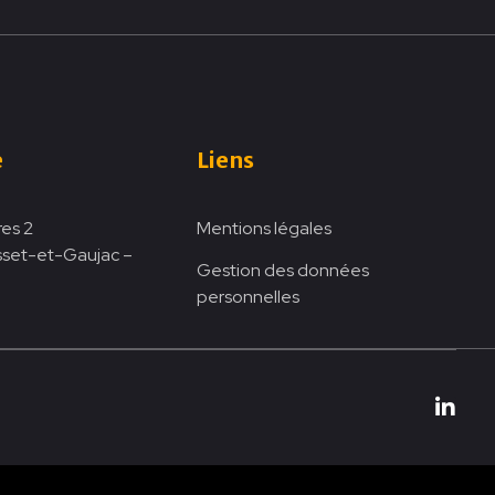
e
Liens
res 2
Mentions légales
sset-et-Gaujac –
Gestion des données
personnelles