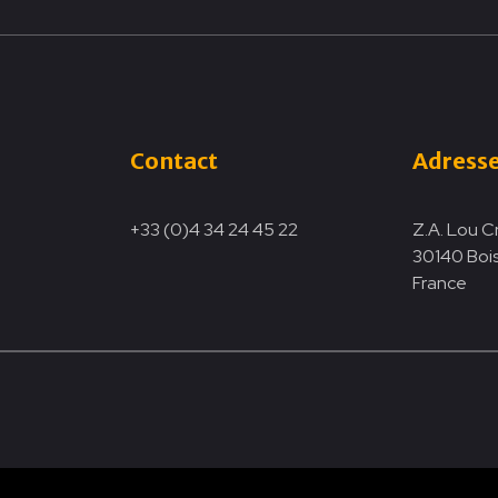
Contact
Adress
+33 (0)4 34 24 45 22
Z.A. Lou C
30140 Boi
France