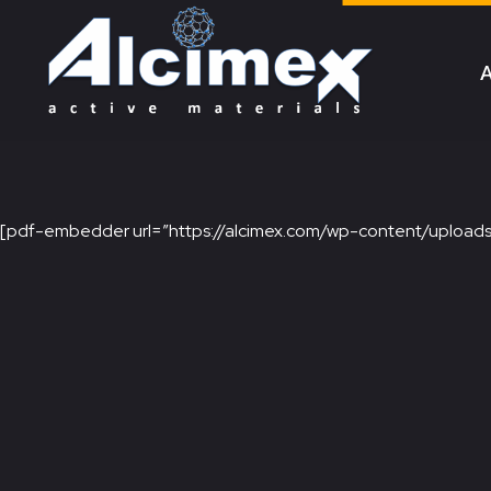
A
Alcimex - Active Materials
[pdf-embedder url=”https://alcimex.com/wp-content/uploads/