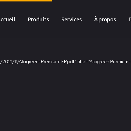
ccueil
Produits
Services
À propos
2021/11/Alcigreen-Premium-FP.pdf” title=”Alcigreen Premium-